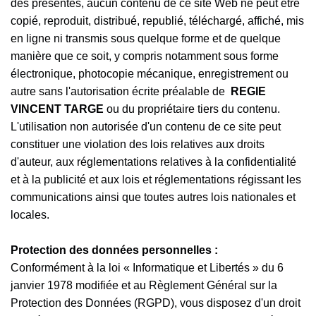
os
des présentes, aucun contenu de ce site Web ne peut être
copié, reproduit, distribué, republié, téléchargé, affiché, mis
ns à
en ligne ni transmis sous quelque forme et de quelque
manière que ce soit, y compris notamment sous forme
uer
électronique, photocopie mécanique, enregistrement ou
autre sans l'autorisation écrite préalable de
REGIE
VINCENT TARGE
ou du propriétaire tiers du contenu.
tion
L'utilisation non autorisée d'un contenu de ce site peut
constituer une violation des lois relatives aux droits
tive
d'auteur, aux réglementations relatives à la confidentialité
et à la publicité et aux lois et réglementations régissant les
dic
communications ainsi que toutes autres lois nationales et
locales.
os
Protection des données personnelles :
Conformément à la loi « Informatique et Libertés » du 6
ns à
janvier 1978 modifiée et au Règlement Général sur la
Protection des Données (RGPD), vous disposez d'un droit