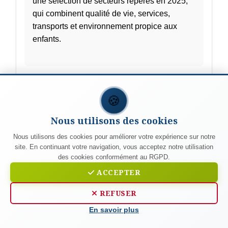
une sélection de secteurs repérés en 2025,
qui combinent qualité de vie, services,
transports et environnement propice aux
enfants.
🍪
LIRE LA SUITE...
2025-12-10 11:01:59
Nous utilisons des cookies
Nous utilisons des cookies pour améliorer votre expérience sur notre
site. En continuant votre navigation, vous acceptez notre utilisation
Location et investissement à
des cookies conformément au RGPD.
Lyon : comment tirer parti des
ACCEPTER
quartiers en mutation
REFUSER
En savoir plus