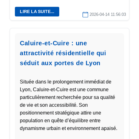
os
LIRE LA SUITE...
2026-04-14 11:56:03
ns à
dre
Caluire-et-Cuire : une
attractivité résidentielle qui
ence
séduit aux portes de Lyon
alité
Située dans le prolongement immédiat de
Lyon, Caluire-et-Cuire est une commune
particulièrement recherchée pour sa qualité
tact
de vie et son accessibilité. Son
positionnement stratégique attire une
population en quête d’équilibre entre
dynamisme urbain et environnement apaisé.